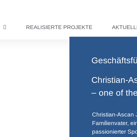
O
REALISIERTE PROJEKTE
AKTUELL
Geschäftsf
Christian-​
– one of th
Christian-Ascan J
Familienvater, e
passionierter Spo