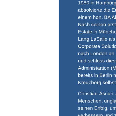
1980 in Hamburg
absolvierte die 
einem hon. BA A
Nach seinen ers
Estate in Münch
Lang LaSalle al
Corporate Solutio
nach London an 
und schloss dies
Administartion (
bereits in Berlin 
Kreuzberg selbst
Christian-Ascan J
Menschen, unglau
seinen Erfolg, 
verbessern und z